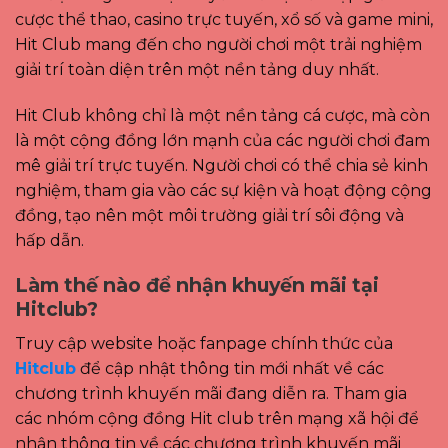
cược thể thao, casino trực tuyến, xổ số và game mini,
Hit Club mang đến cho người chơi một trải nghiệm
giải trí toàn diện trên một nền tảng duy nhất.
Hit Club không chỉ là một nền tảng cá cược, mà còn
là một cộng đồng lớn mạnh của các người chơi đam
mê giải trí trực tuyến. Người chơi có thể chia sẻ kinh
nghiệm, tham gia vào các sự kiện và hoạt động cộng
đồng, tạo nên một môi trường giải trí sôi động và
hấp dẫn.
Làm thế nào để nhận khuyến mãi tại
Hitclub?
Truy cập website hoặc fanpage chính thức của
Hitclub
để cập nhật thông tin mới nhất về các
chương trình khuyến mãi đang diễn ra. Tham gia
các nhóm cộng đồng Hit club trên mạng xã hội để
nhận thông tin về các chương trình khuyến mãi