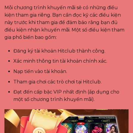
Mỗi chương trình khuyến mãi sẽ có những điều
kiện tham gia riêng. Bạn cần đọc kỹ các điều kiện
này trước khi tham gia để đảm bảo rằng bạn đủ
điều kiện nhận khuyến mãi. Một số điều kiện tham
gia phổ biến bao gồm:
Đăng ký tài khoản Hitclub thành công.
Xác minh thông tin tài khoản chính xác.
Nạp tiền vào tài khoản.
Tham gia chơi các trò chơi tại Hitclub.
Đạt đến cấp bậc VIP nhất định (áp dụng cho
một số chương trình khuyến mãi).