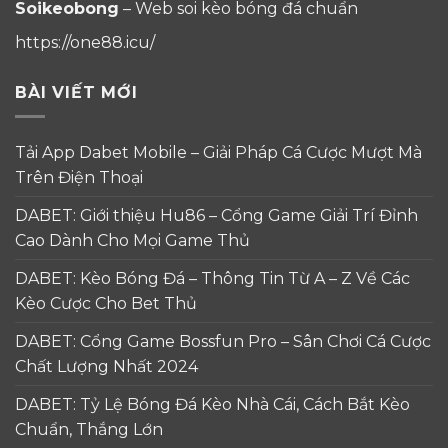
Soikeobong
– Web soi kèo bóng đá chuẩn
https://one88.icu/
BÀI VIẾT MỚI
Tải App Dabet Mobile – Giải Pháp Cá Cược Mượt Mà
Trên Điện Thoại
DABET: Giới thiệu Hu86 – Cổng Game Giải Trí Đỉnh
Cao Dành Cho Mọi Game Thủ
DABET: Kèo Bóng Đá – Thông Tin Từ A – Z Về Các
Kèo Cược Cho Bet Thủ
DABET: Cổng Game Bossfun Pro – Sân Chơi Cá Cược
Chất Lượng Nhất 2024
DABET: Tỷ Lệ Bóng Đá Kèo Nhà Cái, Cách Bắt Kèo
Chuẩn, Thắng Lớn