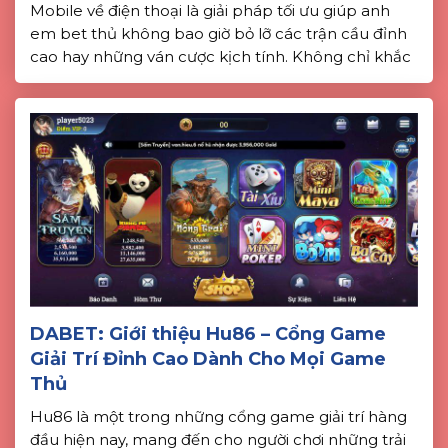
Mobile về điện thoại là giải pháp tối ưu giúp anh
em bet thủ không bao giờ bỏ lỡ các trận cầu đỉnh
cao hay những ván cược kịch tính. Không chỉ khắc
phục được tình trạng chặn link truy cập, ứng dụng
Dabet còn […]
DABET: Giới thiệu Hu86 – Cổng Game
Giải Trí Đỉnh Cao Dành Cho Mọi Game
Thủ
Hu86 là một trong những cổng game giải trí hàng
đầu hiện nay, mang đến cho người chơi những trải