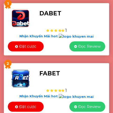
1
DABET
1
Nhận Khuyến Mãi hot
Đặt cược
Đọc Review
2
FABET
1
Nhận Khuyến Mãi hot
Đặt cược
Đọc Review