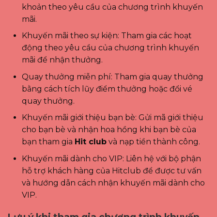
khoản theo yêu cầu của chương trình khuyến
mãi.
Khuyến mãi theo sự kiện: Tham gia các hoạt
động theo yêu cầu của chương trình khuyến
mãi để nhận thưởng.
Quay thưởng miễn phí: Tham gia quay thưởng
bằng cách tích lũy điểm thưởng hoặc đổi vé
quay thưởng.
Khuyến mãi giới thiệu bạn bè: Gửi mã giới thiệu
cho bạn bè và nhận hoa hồng khi bạn bè của
bạn tham gia
Hit club
và nạp tiền thành công.
Khuyến mãi dành cho VIP: Liên hệ với bộ phận
hỗ trợ khách hàng của Hitclub để được tư vấn
và hướng dẫn cách nhận khuyến mãi dành cho
VIP.
Lưu ý khi tham gia chương trình khuyến