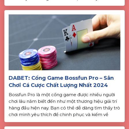
dưới đây, DABET sẽ giới thiệu các thông tin chi tiết
về […]
DABET: Cổng Game Bossfun Pro – Sân
Chơi Cá Cược Chất Lượng Nhất 2024
Bossfun Pro là một cổng game được nhiều người
chơi lâu năm biết đến như một thương hiệu giải trí
hàng đầu hiện nay. Bạn có thể dễ dàng tìm thấy trò
chơi mình yêu thích để chinh phục và kiếm về
phần thưởng ưu đãi hấp dẫn. Ngay sau đây, hãy
cùng DABET tìm […]