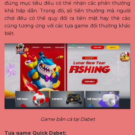
đúng mục tiêu đều có thể nhận các phần thưởng
khá hấp dẫn. Trong đó, số tiền thưởng mà người
chơi đều có thể quy đổi ra tiền mặt hay thẻ cào
cũng tương ứng với các tựa game đổi thưởng khác
biệt.
Game bắn cá tại Dabet
Tựa game Quick Dabet: