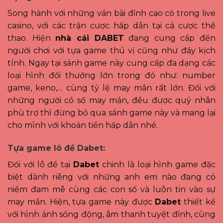
Song hành với những ván bài đỉnh cao có trong live
casino, với các trận cược hấp dẫn tại cá cược thể
thao. Hiện
nhà cái DABET
đang cung cấp đến
người chơi với tựa game thú vị cũng như đầy kịch
tính. Ngay tại sảnh game này cung cấp đa dạng các
loại hình đổi thưởng lớn trong đó như: number
game, keno,… cùng tỷ lệ may mắn rất lớn. Đối với
những người có số may mắn, đều được quý nhân
phù trợ thì đừng bỏ qua sảnh game này và mang lại
cho mình với khoản tiền hấp dẫn nhé.
Tựa game lô đề Dabet:
Đối với lô đề tại
Dabet
chinh là loại hình game đặc
biệt dành riêng với những anh em nào đang có
niềm đam mê cùng các con số và luôn tin vào sự
may mắn. Hiện, tựa game này được
Dabet
thiết kế
với hình ảnh sống động, âm thanh tuyệt đỉnh, cùng