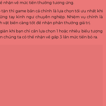
thể nhận về mức tiền thưởng tương ứng.
vô tận thì game bắn cá chính là lựa chọn tối ưu nhất khi
ững tay kình ngư chuyên nghiệp. Nhiệm vụ chính là
nh vật biển càng tốt để nhận phần thưởng giá trị.
giản khi bạn chỉ cần lựa chọn 1 hoặc nhiều biểu tượng
n chúng ta có thể nhận về gấp 3 lần mức tiền bỏ ra.