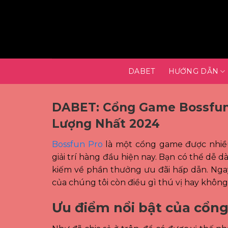
Skip
to
content
DABET
HƯỚNG DẪN
DABET: Cổng Game Bossfun 
Lượng Nhất 2024
Bossfun Pro
là một cổng game được nhiều
giải trí hàng đầu hiện nay. Bạn có thể dễ 
kiếm về phần thưởng ưu đãi hấp dẫn. Nga
của chúng tôi còn điều gì thú vị hay không
Ưu điểm nổi bật của cổn