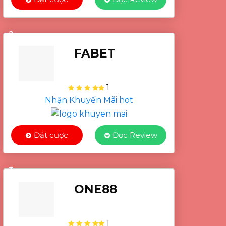
2
FABET
1
Nhận Khuyến Mãi hot
Đặt cược
Đọc Review
3
ONE88
1