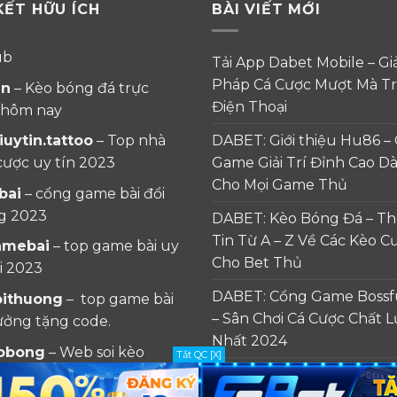
KẾT HỮU ÍCH
BÀI VIẾT MỚI
ub
Tải App Dabet Mobile – Giả
Pháp Cá Cược Mượt Mà T
in
–
Kèo bóng đá
trực
Điện Thoại
 hôm nay
DABET: Giới thiệu Hu86 –
uytin.tattoo
– Top nhà
Game Giải Trí Đỉnh Cao D
 cược uy tín 2023
Cho Mọi Game Thủ
bai
– cổng game bài đổi
g 2023
DABET: Kèo Bóng Đá – T
Tin Từ A – Z Về Các Kèo C
amebai
– top game bài uy
Cho Bet Thủ
i 2023
DABET: Cổng Game Bossf
ithuong
– top game bài
– Sân Chơi Cá Cược Chất 
ưởng tặng code.
Nhất 2024
obong
– Web soi kèo
Tắt QC [X]
đá chuẩn
DABET: Tỷ Lệ Bóng Đá Kè
Cái, Cách Bắt Kèo Chuẩn,