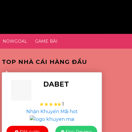
NOWGOAL
GAME BÀI
TOP NHÀ CÁI HÀNG ĐẦU
1
DABET
1
Nhận Khuyến Mãi hot
Đặt cược
Đọc Review