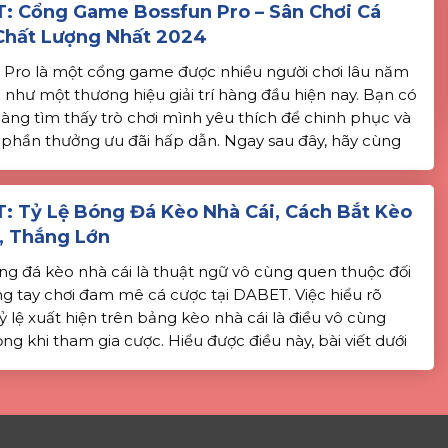
: Cổng Game Bossfun Pro – Sân Chơi Cá
Chất Lượng Nhất 2024
 Pro là một cổng game được nhiều người chơi lâu năm
 như một thương hiệu giải trí hàng đầu hiện nay. Bạn có
dàng tìm thấy trò chơi mình yêu thích để chinh phục và
 phần thưởng ưu đãi hấp dẫn. Ngay sau đây, hãy cùng
ìm […]
: Tỷ Lệ Bóng Đá Kèo Nhà Cái, Cách Bắt Kèo
, Thắng Lớn
óng đá kèo nhà cái là thuật ngữ vô cùng quen thuộc đối
ng tay chơi đam mê cá cược tại DABET. Việc hiểu rõ
 lệ xuất hiện trên bảng kèo nhà cái là điều vô cùng
ng khi tham gia cược. Hiểu được điều này, bài viết dưới