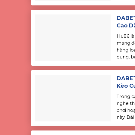
Dabet c
DABET:
Cao D
Hu86 là
mang đế
hàng lo
dụng, b
tình, c
DABET
Kèo C
Trong cá
nghe th
chơi ho
này. Bài
về […]