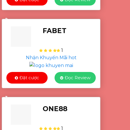
2
FABET
1
Nhận Khuyến Mãi hot
Đặt cược
Đọc Review
3
ONE88
1