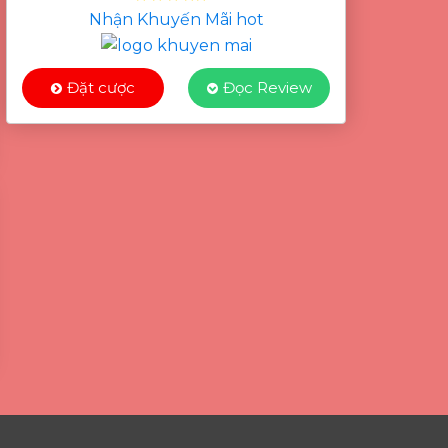
Nhận Khuyến Mãi hot
Đặt cược
Đọc Review