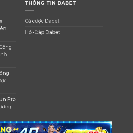
THÔNG TIN DABET
i
Cá cược Dabet
rên
Hỏi-Đáp Dabet
 Cổng
ành
hông
ược
un Pro
Lượng
o Nhà
 Thắng