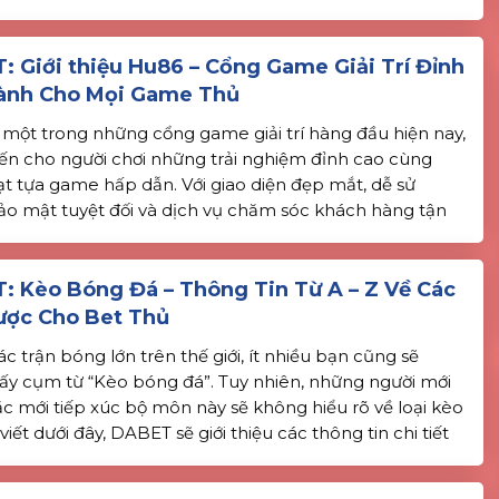
òn […]
 Giới thiệu Hu86 – Cổng Game Giải Trí Đỉnh
ành Cho Mọi Game Thủ
 một trong những cổng game giải trí hàng đầu hiện nay,
n cho người chơi những trải nghiệm đỉnh cao cùng
ạt tựa game hấp dẫn. Với giao diện đẹp mắt, dễ sử
ảo mật tuyệt đối và dịch vụ chăm sóc khách hàng tận
ổng game đang dần […]
: Kèo Bóng Đá – Thông Tin Từ A – Z Về Các
ược Cho Bet Thủ
c trận bóng lớn trên thế giới, ít nhiều bạn cũng sẽ
ấy cụm từ “Kèo bóng đá”. Tuy nhiên, những người mới
ặc mới tiếp xúc bộ môn này sẽ không hiểu rõ về loại kèo
 viết dưới đây, DABET sẽ giới thiệu các thông tin chi tiết