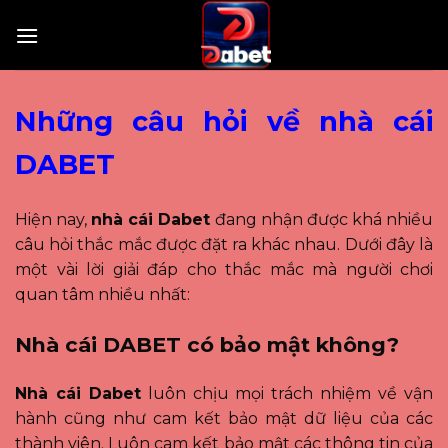
Skip
to
content
Những câu hỏi về nhà cái
DABET
Hiện nay,
nhà cái Dabet
đang nhận được khá nhiều
câu hỏi thắc mắc được đặt ra khác nhau. Dưới đây là
một vài lời giải đáp cho thắc mắc mà người chơi
quan tâm nhiều nhất:
Nhà cái DABET có bảo mật không?
Nhà cái Dabet
luôn chịu mọi trách nhiệm về vận
hành cũng như cam kết bảo mật dữ liệu của các
thành viên. Luôn cam kết bảo mật các thông tin của