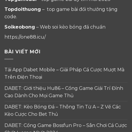
Topdoithuong
– top game bài đổi thưởng tặng
code.
Soikeobong
– Web soi kèo bóng đá chuẩn
https://one88.icu/
BÀI VIẾT MỚI
Tải App Dabet Mobile – Giải Pháp Cá Cược Mượt Mà
Trên Điện Thoại
DABET: Giới thiệu Hu86 – Cổng Game Giải Trí Đỉnh
Cao Dành Cho Mọi Game Thủ
DABET: Kèo Bóng Đá – Thông Tin Từ A – Z Về Các
Kèo Cược Cho Bet Thủ
DABET: Cổng Game Bossfun Pro – Sân Chơi Cá Cược