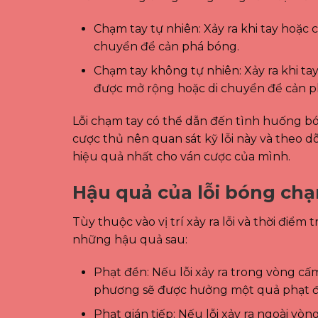
Chạm tay tự nhiên: Xảy ra khi tay hoặc c
chuyển để cản phá bóng.
Chạm tay không tự nhiên: Xảy ra khi tay
được mở rộng hoặc di chuyển để cản p
Lỗi chạm tay có thể dẫn đến tình huống bóng
cược thủ nên quan sát kỹ lỗi này và theo d
hiệu quả nhất cho ván cược của mình.
Hậu quả của lỗi bóng ch
Tùy thuộc vào vị trí xảy ra lỗi và thời điểm
những hậu quả sau:
Phạt đền: Nếu lỗi xảy ra trong vòng cấm
phương sẽ được hưởng một quả phạt đ
Phạt gián tiếp: Nếu lỗi xảy ra ngoài v