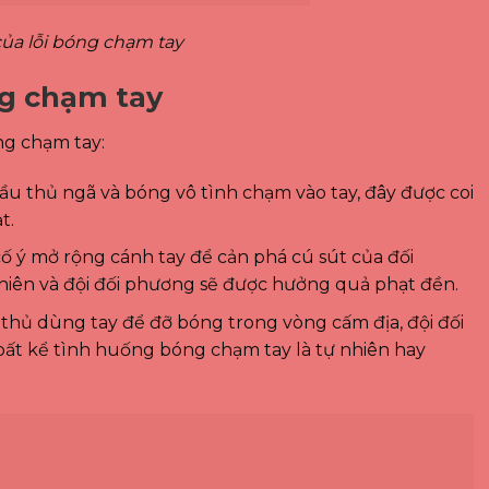
ủa lỗi bóng chạm tay
ng chạm tay
ng chạm tay:
ầu thủ ngã và bóng vô tình chạm vào tay, đây được coi
t.
ố ý mở rộng cánh tay để cản phá cú sút của đối
nhiên và đội đối phương sẽ được hưởng quả phạt đền.
thủ dùng tay để đỡ bóng trong vòng cấm địa, đội đối
ất kể tình huống bóng chạm tay là tự nhiên hay