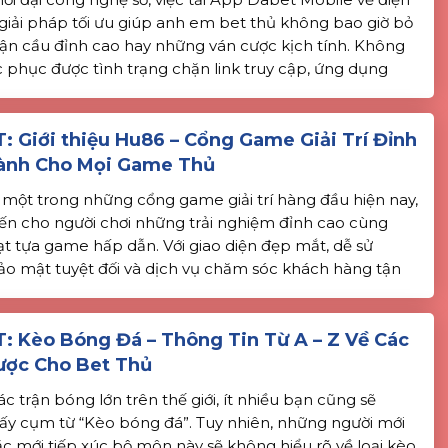
à giải pháp tối ưu giúp anh em bet thủ không bao giờ bỏ
trận cầu đỉnh cao hay những ván cược kịch tính. Không
c phục được tình trạng chặn link truy cập, ứng dụng
òn […]
 Giới thiệu Hu86 – Cổng Game Giải Trí Đỉnh
ành Cho Mọi Game Thủ
 một trong những cổng game giải trí hàng đầu hiện nay,
n cho người chơi những trải nghiệm đỉnh cao cùng
ạt tựa game hấp dẫn. Với giao diện đẹp mắt, dễ sử
ảo mật tuyệt đối và dịch vụ chăm sóc khách hàng tận
ổng game đang dần […]
: Kèo Bóng Đá – Thông Tin Từ A – Z Về Các
ược Cho Bet Thủ
c trận bóng lớn trên thế giới, ít nhiều bạn cũng sẽ
ấy cụm từ “Kèo bóng đá”. Tuy nhiên, những người mới
ặc mới tiếp xúc bộ môn này sẽ không hiểu rõ về loại kèo