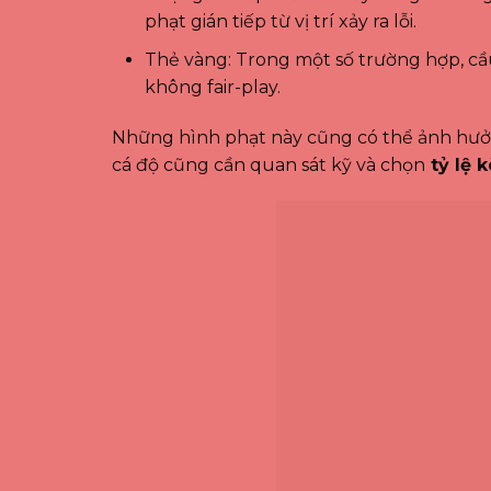
phạt gián tiếp từ vị trí xảy ra lỗi.
Thẻ vàng: Trong một số trường hợp, cầu
không fair-play.
Những hình phạt này cũng có thể ảnh hưởng
cá độ cũng cần quan sát kỹ và chọn
tỷ lệ 