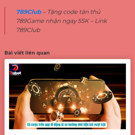
789Club
– Tặng code tân thủ
789Game nhận ngay 55K – Link
789Club
Bài viết liên quan