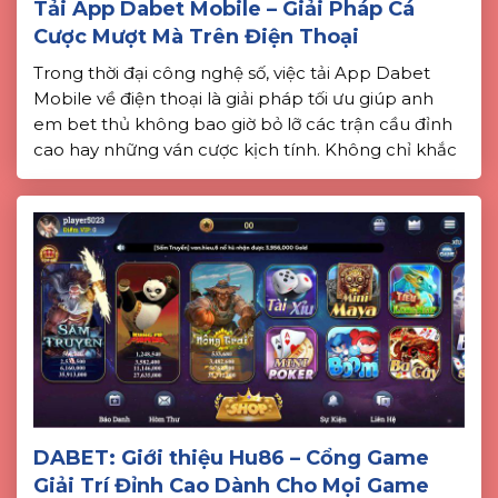
Tải App Dabet Mobile – Giải Pháp Cá
Cược Mượt Mà Trên Điện Thoại
Trong thời đại công nghệ số, việc tải App Dabet
Mobile về điện thoại là giải pháp tối ưu giúp anh
em bet thủ không bao giờ bỏ lỡ các trận cầu đỉnh
cao hay những ván cược kịch tính. Không chỉ khắc
phục được tình trạng chặn link truy cập, ứng dụng
Dabet còn […]
DABET: Giới thiệu Hu86 – Cổng Game
Giải Trí Đỉnh Cao Dành Cho Mọi Game