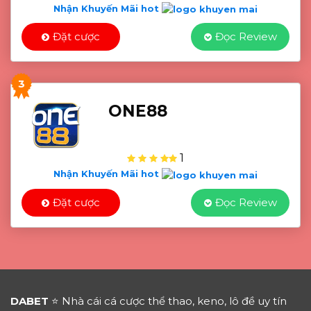
Nhận Khuyến Mãi hot
Đặt cược
Đọc Review
3
ONE88
1
Nhận Khuyến Mãi hot
Đặt cược
Đọc Review
DABET
⭐ Nhà cái cá cược thể thao, keno, lô đề uy tín