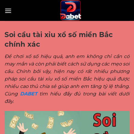
Skip
to
content
Soi cầu tài xỉu xổ số miền Bắc
chính xác
Để chơi xổ số hiệu quả, anh em không chỉ cần có
may mắn và còn phải biết cách sử dụng các mẹo soi
cầu. Chính bởi vậy, hiện nay có rất nhiều phương
pháp soi cầu tài xỉu xổ số miền Bắc hiệu quả được
nhiều cao thủ chia sẻ giúp anh em tăng tỷ lệ thắng.
Cùng
DABET
tìm hiểu đầy đủ trong bài viết dưới
đây.