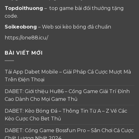
Topdoithuong
– top game bài đổi thưởng tặng
code.
Soikeobong
– Web soi kèo bóng đá chuẩn
https://one88.icu/
BÀI VIẾT MỚI
Tải App Dabet Mobile – Giải Pháp Cá Cược Mượt Mà
Trên Điện Thoại
DABET: Giới thiệu Hu86 – Cổng Game Giải Trí Đỉnh
Cao Dành Cho Mọi Game Thủ
DABET: Kèo Bóng Đá – Thông Tin Từ A – Z Về Các
Kèo Cược Cho Bet Thủ
DABET: Cổng Game Bossfun Pro – Sân Chơi Cá Cược
Chất Lượng Nhất 2024