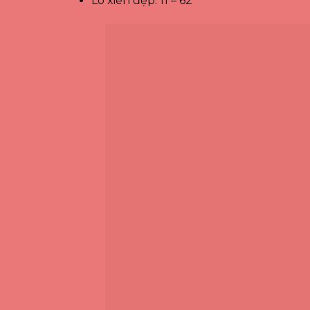
Lô xiên đẹp: 11 – 62