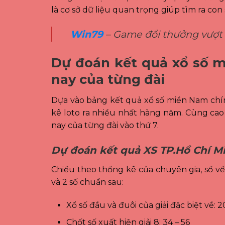
là cơ sở dữ liệu quan trọng giúp tìm ra con
Win79
– Game đổi thưởng vượt t
Dự đoán kết quả xổ số 
nay của từng đài
Dựa vào bảng kết quả xổ số miền Nam chí
kê loto ra nhiều nhất hàng năm. Cùng ca
nay của từng đài vào thứ 7.
Dự đoán kết quả XS TP.Hồ Chí 
Chiếu theo thống kê của chuyên gia, số về
và 2 số chuẩn sau:
Xổ số đầu và đuôi của giải đặc biệt về: 2
Chốt số xuất hiện giải 8: 34 – 56