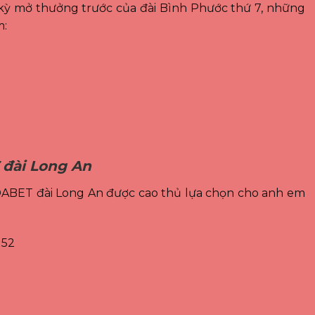
kỳ mở thưởng trước của đài Bình Phước thứ 7, những
m:
 đài Long An
DABET đài Long An được cao thủ lựa chọn cho anh em
 52