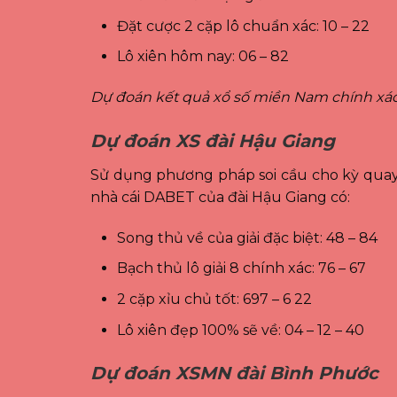
Đặt cược 2 cặp lô chuẩn xác: 10 – 22
Lô xiên hôm nay: 06 – 82
Dự đoán kết quả xổ số miền Nam chính xá
Dự đoán XS đài Hậu Giang
Sử dụng phương pháp soi cầu cho kỳ quay 
nhà cái DABET của đài Hậu Giang có:
Song thủ về của giải đặc biệt: 48 – 84
Bạch thủ lô giải 8 chính xác: 76 – 67
2 cặp xỉu chủ tốt: 697 – 6 22
Lô xiên đẹp 100% sẽ về: 04 – 12 – 40
Dự đoán XSMN đài Bình Phước