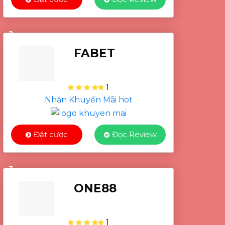
2
FABET
1
Nhận Khuyến Mãi hot
Đặt cược
Đọc Review
3
ONE88
1